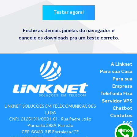
Testar agora!
Feche as demais janelas do navegador e
cancele os downloads pra um teste correto.
A Linknet
Para sua Casa
Para sua
Empresa
Telefonia Fixa
Servidor VPS
LINKNET SOLUCOES EM TELECOMUNICACOES
Chatbot
LTDA
Contatos
CNPJ: 21.251.911/0001-61 - Rua Padre João
SAC
Piamarta 392A, Parreão
Termos
CEP: 60410-315 Fortaleza/CE