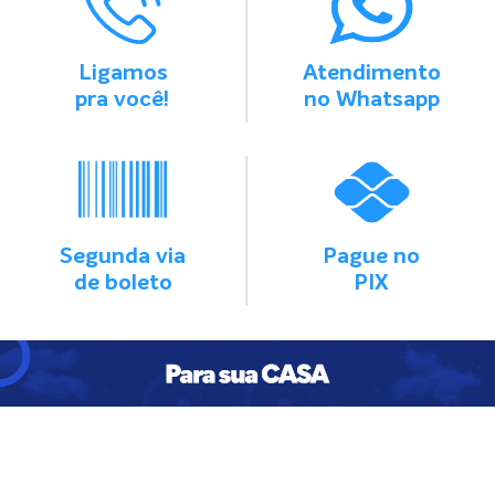
Ligamos
Atendimento
pra você!
no Whatsapp
Segunda via
Pague no
de boleto
PIX
IBRA ÓPTICA
100% FIB